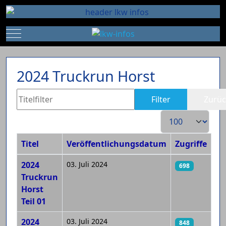
Mobile Menu Toggle
2024 Truckrun Horst
Titelfilter
Filter
Zurüc
Anzeige #
Titel
Veröffentlichungsdatum
Zugriffe
Beiträge
2024
03. Juli 2024
698
Truckrun
Horst
Teil 01
2024
03. Juli 2024
848