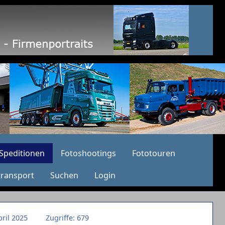
Speditionen
Fotoshootings
Fototouren
transport
Suchen
Login
pril 2025
Zugriffe: 679