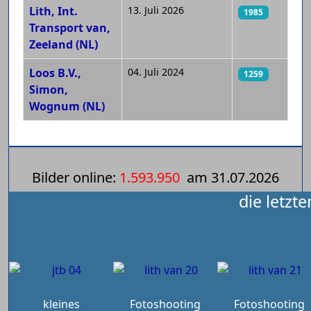
Lith, Int.
13. Juli 2026
1985
Transport van,
Zeeland (NL)
Loos B.V.,
04. Juli 2024
1259
Simon,
Wognum (NL)
Bilder online:
1.593.950
am
31.07.2026
die letzt
kleines
Fotoshooting
Fotoshooting