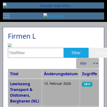
Mobile Menu Toggle
Firmen L
Titelfilter
Filter
Zurüc
Anzeige #
Titel
Änderungsdatum
Zugriffe
Beiträge
Lewiszong
13. Februar 2026
1817
Transport &
Oldtimers,
Bergharen (NL)