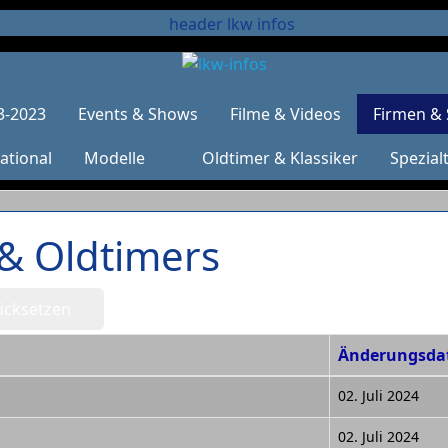
3-2023
Events & Shows
Filme & Videos
Firmen & 
ational
Modelle
Oldtimer & Klassiker
Spezial
& Oldtimers
ücksetzen
Änderungsd
02. Juli 2024
02. Juli 2024