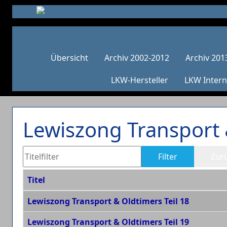
Übersicht
Archiv 2002-2012
Archiv 201
LKW-Hersteller
LKW Intern
Lewiszong Transport 
Titelfilter
Filter
Zur
Titel
Beiträge
Lewiszong Transport & Oldtimers Teil 18
Lewiszong Transport & Oldtimers Teil 19