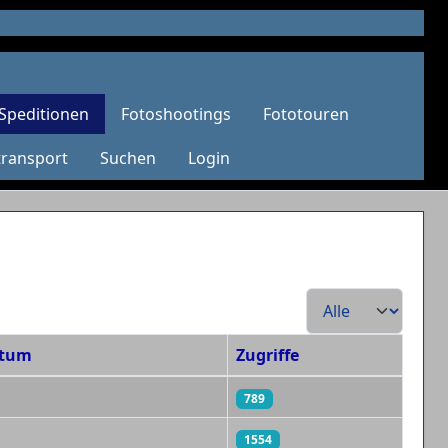
Speditionen
Fotoshootings
Fototouren
transport
Suchen
Login
Anzeige #
atum
Zugriffe
789
1554