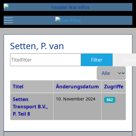
Mobile Menu Toggle
Setten, P. van
Titelfilter
Filter
Zurüc
Anzeige #
Titel
Änderungsdatum
Zugriffe
Beiträge
Setten
10. November 2024
862
Transport B.V.,
P. Teil 8