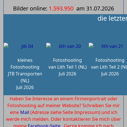
Bilder online:
1.593.950
am
31.07.2026
die letzt
kleines
Fotoshooting
Fotoshooting
Fotoshooting
van Lith Teil 1 (NL)
van Lith Teil 2 (N
JTB Transporten
Juli 2026
Juli 2026
(NL)
Juli 2026
Haben Sie Interesse an einem Firmenportrait oder
Fotoshooting auf meiner Website? Schreiben Sie mir
eine
Mail
(Adresse siehe Seite Impressum) und ich
werde mich melden. Oder kontaktieren Sie mich über
meine
Facebook-Seite.
Gerne komme ich nach