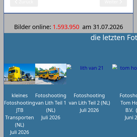
Vorheriger Beitrag: Tom Holding B.V. Teil 17.3
Nächster Beitrag
Zurück
Weiter
Bilder online:
1.593.950
am
31.07.2026
die letzten Fo
kleines
Fotoshooting
Fotoshooting
Fotosh
Fotoshooting
van Lith Teil 1
van Lith Teil 2 (NL)
Tom Ho
JTB
(NL)
Juli 2026
B.V.
Transporten
Juli 2026
Juni 
(NL)
Juli 2026