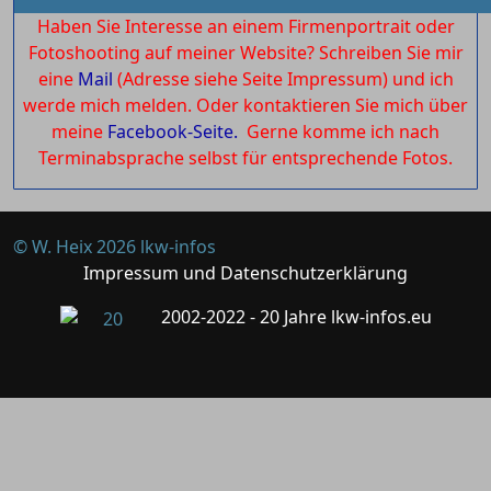
Haben Sie Interesse an einem Firmenportrait oder
Fotoshooting auf meiner Website? Schreiben Sie mir
eine
Mail
(Adresse siehe Seite Impressum) und ich
werde mich melden. Oder kontaktieren Sie mich über
meine
Facebook-Seite.
Gerne komme ich nach
Terminabsprache selbst für entsprechende Fotos.
© W. Heix 2026 lkw-infos
Impressum und Datenschutzerklärung
2002-2022 - 20 Jahre lkw-infos.eu