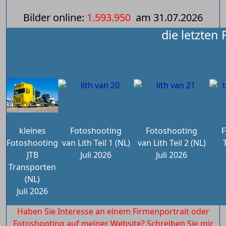
Bilder online:
1.593.950
am
31.07.2026
die letzten
kleines
Fotoshooting
Fotoshooting
F
Fotoshooting
van Lith Teil 1 (NL)
van Lith Teil 2 (NL)
JTB
Juli 2026
Juli 2026
Transporten
(NL)
Juli 2026
Haben Sie Interesse an einem Firmenportrait oder
Fotoshooting auf meiner Website? Schreiben Sie mir