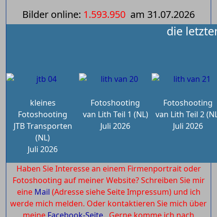
Bilder online:
1.593.950
am
31.07.2026
die letzt
kleines
Fotoshooting
Fotoshooting
Fotoshooting
van Lith Teil 1 (NL)
van Lith Teil 2 (N
JTB Transporten
Juli 2026
Juli 2026
(NL)
Juli 2026
Haben Sie Interesse an einem Firmenportrait oder
Fotoshooting auf meiner Website? Schreiben Sie mir
eine
Mail
(Adresse siehe Seite Impressum) und ich
werde mich melden. Oder kontaktieren Sie mich über
meine
Facebook-Seite.
Gerne komme ich nach