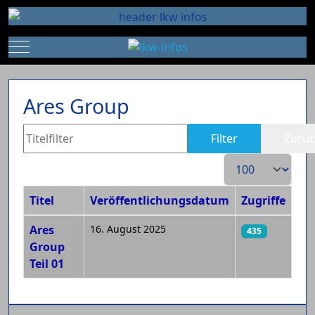
Mobile Menu Toggle
Ares Group
Titelfilter
Filter
Zurüc
Anzeige #
Titel
Veröffentlichungsdatum
Zugriffe
Beiträge
Ares
16. August 2025
435
Group
Teil 01