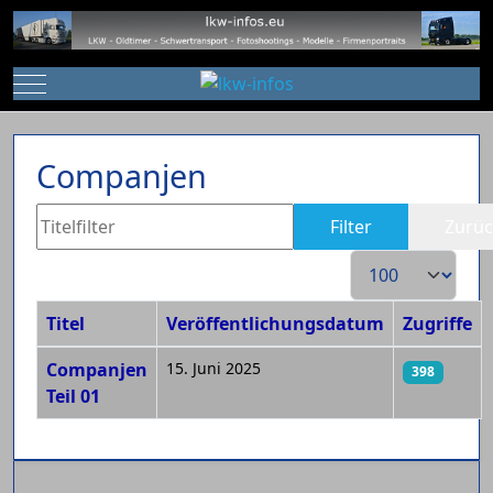
Mobile Menu Toggle
Companjen
Titelfilter
Filter
Zurüc
Anzeige #
Titel
Veröffentlichungsdatum
Zugriffe
Beiträge
Companjen
15. Juni 2025
398
Teil 01