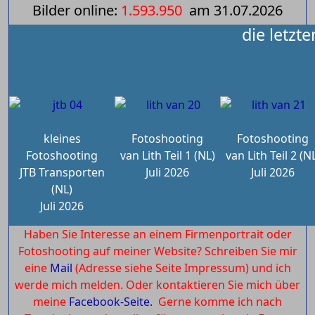
Bilder online:
1.593.950
am
31.07.2026
die letzt
kleines
Fotoshooting
Fotoshooting
Fotoshooting
van Lith Teil 1 (NL)
van Lith Teil 2 (N
JTB Transporten
Juli 2026
Juli 2026
(NL)
Juli 2026
Haben Sie Interesse an einem Firmenportrait oder
Fotoshooting auf meiner Website? Schreiben Sie mir
eine
Mail
(Adresse siehe Seite Impressum) und ich
werde mich melden. Oder kontaktieren Sie mich über
meine
Facebook-Seite.
Gerne komme ich nach