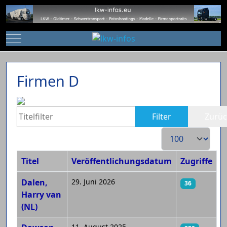
Mobile Menu Toggle
Firmen D
Titelfilter
Filter
Zurüc
Anzeige #
Titel
Veröffentlichungsdatum
Zugriffe
Beiträge
Dalen,
29. Juni 2026
36
Harry van
(NL)
11. August 2025