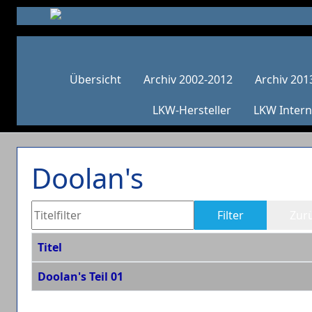
Übersicht
Archiv 2002-2012
Archiv 201
LKW-Hersteller
LKW Intern
Doolan's
Titelfilter
Filter
Zur
Titel
Beiträge
Doolan's Teil 01