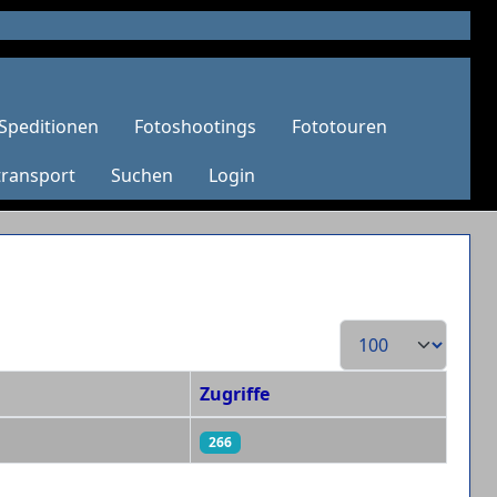
Speditionen
Fotoshootings
Fototouren
transport
Suchen
Login
Anzeige #
Zugriffe
266