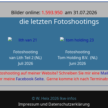
Bilder online:
1.593.950
am
31.07.2026
die letzten Fotoshootings
Fotoshooting
Fotoshooting
van Lith Teil 2 (NL)
Tom Holding B.V.
(NL)
Juli 2026
Juni 2026
toshooting auf meiner Website? Schreiben Sie mir eine
Mai
ber meine
Facebook-Seite.
Gerne komme ich nach Terminabsp
© W. Heix 2026 lkw-infos
Impressum und Datenschutzerklärung