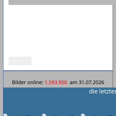
Nächster Beitrag: Fehmer (D)
Weiter
Bilder online:
1.593.950
am
31.07.2026
die letzt