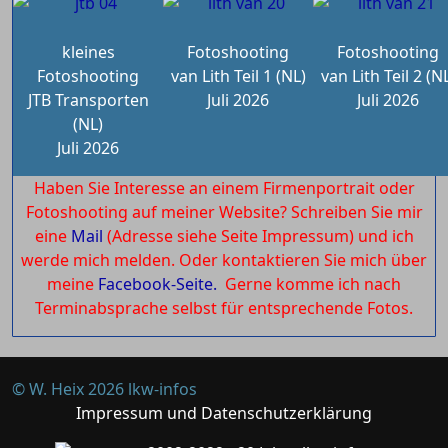
kleines
Fotoshooting
Fotoshooting
Fotoshooting
van Lith Teil 1 (NL)
van Lith Teil 2 (N
JTB Transporten
Juli 2026
Juli 2026
(NL)
Juli 2026
Haben Sie Interesse an einem Firmenportrait oder
Fotoshooting auf meiner Website? Schreiben Sie mir
eine
Mail
(Adresse siehe Seite Impressum) und ich
werde mich melden. Oder kontaktieren Sie mich über
meine
Facebook-Seite.
Gerne komme ich nach
Terminabsprache selbst für entsprechende Fotos.
© W. Heix 2026 lkw-infos
Impressum und Datenschutzerklärung