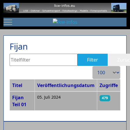
Mobile Menu Toggle
Fijan
Titelfilter
Filter
Zurüc
Anzeige #
Titel
Veröffentlichungsdatum
Zugriffe
Beiträge
Fijan
05. Juli 2024
479
Teil 01