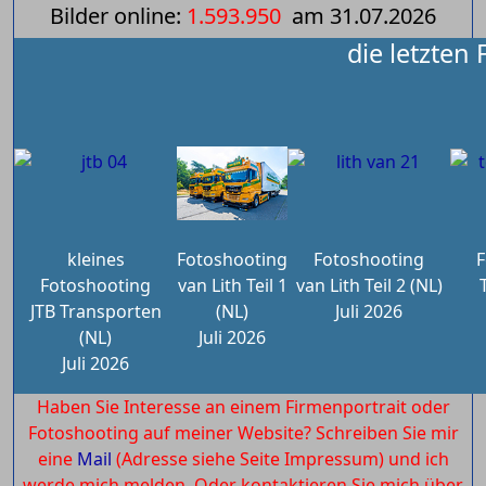
Bilder online:
1.593.950
am
31.07.2026
die letzten
kleines
Fotoshooting
Fotoshooting
F
Fotoshooting
van Lith Teil 1
van Lith Teil 2 (NL)
JTB Transporten
(NL)
Juli 2026
(NL)
Juli 2026
Juli 2026
Haben Sie Interesse an einem Firmenportrait oder
Fotoshooting auf meiner Website? Schreiben Sie mir
eine
Mail
(Adresse siehe Seite Impressum) und ich
werde mich melden. Oder kontaktieren Sie mich über