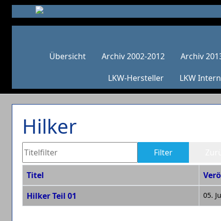
Übersicht
Archiv 2002-2012
Archiv 201
LKW-Hersteller
LKW Intern
Hilker
Titelfilter
Filter
Zur
Titel
Verö
Beiträge
Hilker Teil 01
05. J