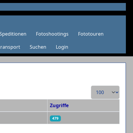
Speditionen
Fotoshootings
Fototouren
transport
Suchen
Login
Anzeige #
Zugriffe
479