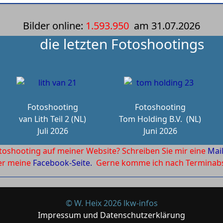
Bilder online:
1.593.950
am
31.07.2026
die letzten Fotoshootings
Fotoshooting
Fotoshooting
van Lith Teil 2 (NL)
Tom Holding B.V.
(NL)
Juli 2026
Juni 2026
toshooting auf meiner Website? Schreiben Sie mir eine
Mai
ber meine
Facebook-Seite.
Gerne komme ich nach Terminabsp
© W. Heix 2026 lkw-infos
Impressum und Datenschutzerklärung