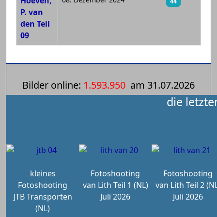
Hoeven,
44
P. van
den Teil
09
Bilder online:
1.593.950
am
31.07.2026
die letzt
kleines
Fotoshooting
Fotoshooting
Fotoshooting
van Lith Teil 1 (NL)
van Lith Teil 2 (N
JTB Transporten
Juli 2026
Juli 2026
(NL)