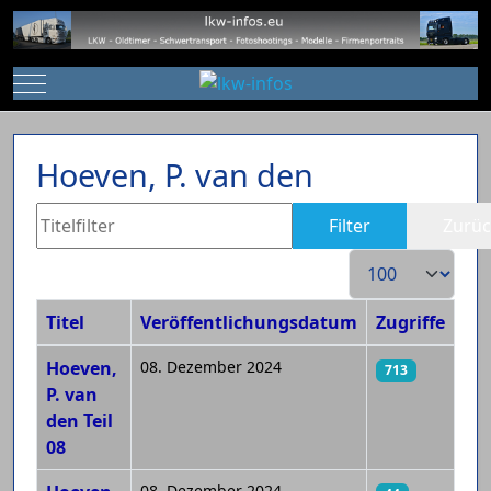
Mobile Menu Toggle
Hoeven, P. van den
Titelfilter
Filter
Zurüc
Anzeige #
Titel
Veröffentlichungsdatum
Zugriffe
Beiträge
Hoeven,
08. Dezember 2024
713
P. van
den Teil
08
08. Dezember 2024