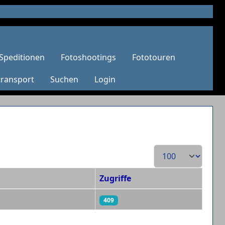
Speditionen
Fotoshootings
Fototouren
transport
Suchen
Login
Anzeige #
Zugriffe
409