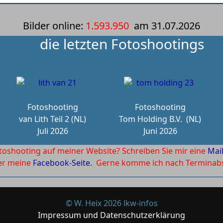
Bilder online:
1.593.950
am
31.07.2026
die letzten Fotoshootings
Fotoshooting
Fotoshooting
van Lith Teil 2 (NL)
Tom Holding B.V.
(NL)
Juli 2026
Juni 2026
toshooting auf meiner Website? Schreiben Sie mir eine
Mai
ber meine
Facebook-Seite.
Gerne komme ich nach Terminabsp
© W. Heix 2026 lkw-infos
Impressum und Datenschutzerklärung