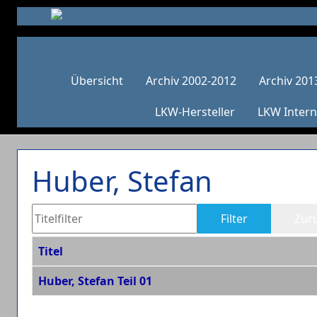
Übersicht
Archiv 2002-2012
Archiv 201
LKW-Hersteller
LKW Intern
Huber, Stefan
Titelfilter
Filter
Zur
Titel
Beiträge
Huber, Stefan Teil 01