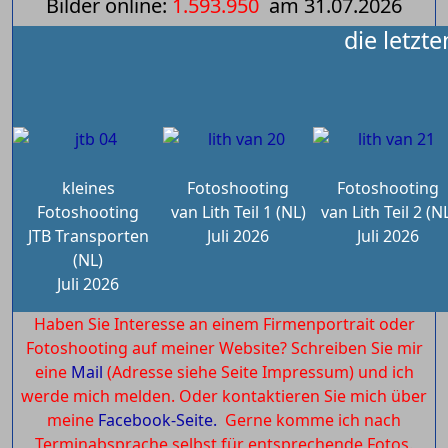
Bilder online:
1.593.950
am
31.07.2026
die letzt
kleines
Fotoshooting
Fotoshooting
Fotoshooting
van Lith Teil 1 (NL)
van Lith Teil 2 (N
JTB Transporten
Juli 2026
Juli 2026
(NL)
Juli 2026
Haben Sie Interesse an einem Firmenportrait oder
Fotoshooting auf meiner Website? Schreiben Sie mir
eine
Mail
(Adresse siehe Seite Impressum) und ich
werde mich melden. Oder kontaktieren Sie mich über
meine
Facebook-Seite.
Gerne komme ich nach
Terminabsprache selbst für entsprechende Fotos.