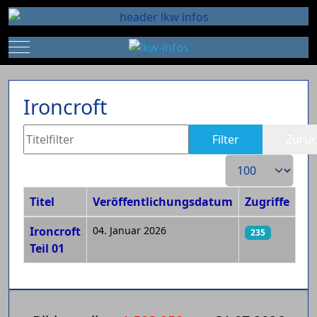
Mobile Menu Toggle
Ironcroft
Titelfilter
Filter
Zurüc
Anzeige #
Titel
Veröffentlichungsdatum
Zugriffe
Beiträge
Ironcroft
04. Januar 2026
235
Teil 01