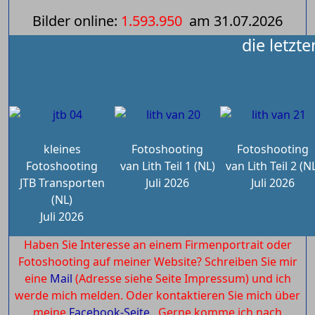
Bilder online:
1.593.950
am
31.07.2026
die letzt
kleines
Fotoshooting
Fotoshooting
Fotoshooting
van Lith Teil 1 (NL)
van Lith Teil 2 (N
JTB Transporten
Juli 2026
Juli 2026
(NL)
Juli 2026
Haben Sie Interesse an einem Firmenportrait oder
Fotoshooting auf meiner Website? Schreiben Sie mir
eine
Mail
(Adresse siehe Seite Impressum) und ich
werde mich melden. Oder kontaktieren Sie mich über
meine
Facebook-Seite.
Gerne komme ich nach