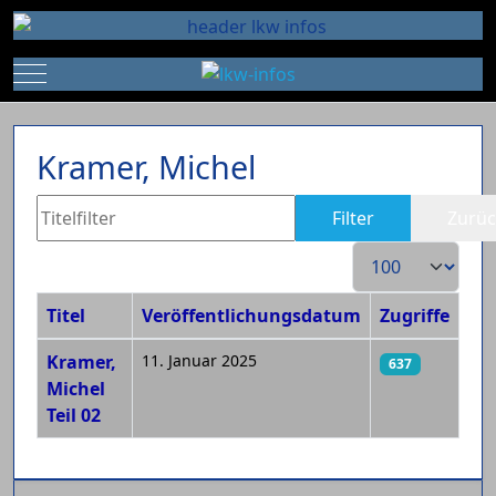
Mobile Menu Toggle
Kramer, Michel
Titelfilter
Filter
Zurüc
Anzeige #
Titel
Veröffentlichungsdatum
Zugriffe
Beiträge
Kramer,
11. Januar 2025
637
Michel
Teil 02