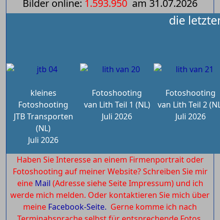
Bilder online:
1.593.950
am
31.07.2026
die letzt
kleines
Fotoshooting
Fotoshooting
Fotoshooting
van Lith Teil 1 (NL)
van Lith Teil 2 (N
JTB Transporten
Juli 2026
Juli 2026
(NL)
Juli 2026
Haben Sie Interesse an einem Firmenportrait oder
Fotoshooting auf meiner Website? Schreiben Sie mir
eine
Mail
(Adresse siehe Seite Impressum) und ich
werde mich melden. Oder kontaktieren Sie mich über
meine
Facebook-Seite.
Gerne komme ich nach
Terminabsprache selbst für entsprechende Fotos.