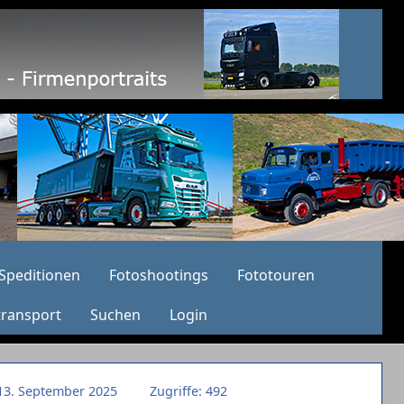
Speditionen
Fotoshootings
Fototouren
transport
Suchen
Login
: 13. September 2025
Zugriffe: 492