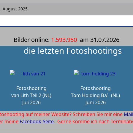
. August 2025
Bilder online:
1.593.950
am
31.07.2026
die letzten Fotoshootings
Fotoshooting
Fotoshooting
van Lith Teil 2 (NL)
Tom Holding B.V.
(NL)
Juli 2026
Juni 2026
toshooting auf meiner Website? Schreiben Sie mir eine
Mai
ber meine
Facebook-Seite.
Gerne komme ich nach Terminabsp