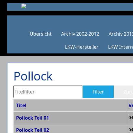
Übersicht
Archiv 2002-2012
Archiv 201
LKW-Hersteller
LKW Intern
Pollock
Titelfilter
Filter
Zur
Titel
V
Beiträge
Pollock Teil 01
04
Pollock Teil 02
04