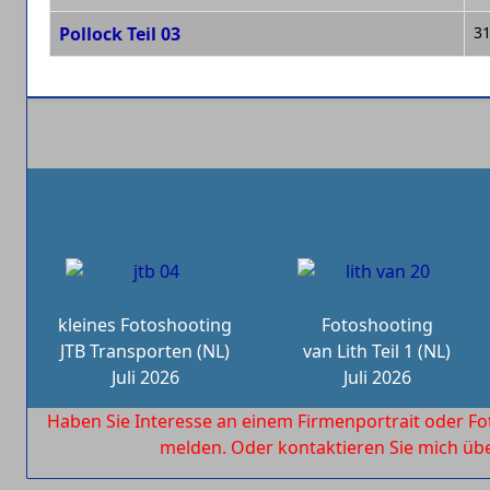
Pollock Teil 03
31
kleines Fotoshooting
Fotoshooting
JTB Transporten (NL)
van Lith Teil 1 (NL)
Juli 2026
Juli 2026
Haben Sie Interesse an einem Firmenportrait oder Fo
melden. Oder kontaktieren Sie mich ü