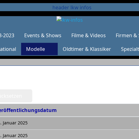
3-2023
Events & Shows
Filme & Videos
Firmen & 
ational
Modelle
Oldtimer & Klassiker
Spezial
ücksetzen
eröffentlichungsdatum
. Januar 2025
. Januar 2025