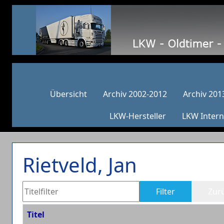
Übersicht
Archiv 2002-2012
Archiv 201
LKW-Hersteller
LKW Intern
Rietveld, Jan
Titelfilter
Filter
Zur
Titel