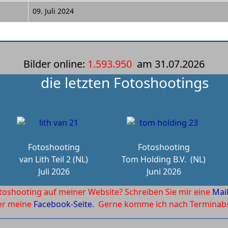
09. Juli 2024
Bilder online:
1.593.950
am
31.07.2026
die letzten Fotoshootings
Fotoshooting
Fotoshooting
van Lith Teil 2 (NL)
Tom Holding B.V.
(NL)
Juli 2026
Juni 2026
toshooting auf meiner Website? Schreiben Sie mir eine
Mai
ber meine
Facebook-Seite.
Gerne komme ich nach Terminabsp