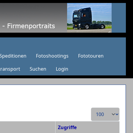
Speditionen
Fotoshootings
Fototouren
transport
Suchen
Login
Anzeige #
Zugriffe