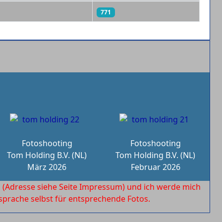
771
Fotoshooting
Fotoshooting
Tom Holding B.V. (NL)
Tom Holding B.V. (NL)
März 2026
Februar 2026
l
(Adresse siehe Seite Impressum) und ich werde mich
rache selbst für entsprechende Fotos.