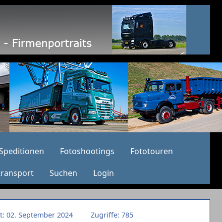
Speditionen
Fotoshootings
Fototouren
transport
Suchen
Login
rt: 02. September 2024
Zugriffe: 785