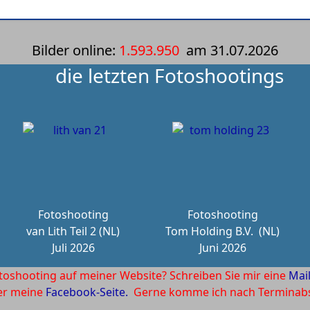
Bilder online:
1.593.950
am
31.07.2026
die letzten Fotoshootings
Fotoshooting
Fotoshooting
van Lith Teil 2 (NL)
Tom Holding B.V.
(NL)
Juli 2026
Juni 2026
toshooting auf meiner Website? Schreiben Sie mir eine
Mai
ber meine
Facebook-Seite.
Gerne komme ich nach Terminabsp