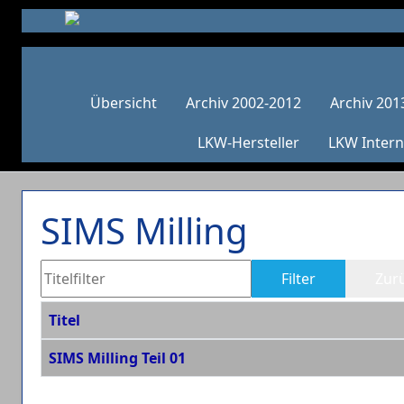
Übersicht
Archiv 2002-2012
Archiv 201
LKW-Hersteller
LKW Intern
SIMS Milling
Titelfilter
Filter
Zur
Titel
Beiträge
SIMS Milling Teil 01