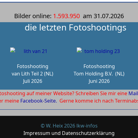
Bilder online:
1.593.950
am
31.07.2026
die letzten Fotoshootings
Fotoshooting
Fotoshooting
van Lith Teil 2 (NL)
Tom Holding B.V.
(NL)
Juli 2026
Juni 2026
toshooting auf meiner Website? Schreiben Sie mir eine
Mai
ber meine
Facebook-Seite.
Gerne komme ich nach Terminabsp
© W. Heix 2026 lkw-infos
Impressum und Datenschutzerklärung