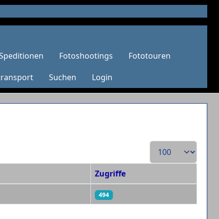
Speditionen
Fotoshootings
Fototouren
transport
Suchen
Login
Anzeige #
Zugriffe
494