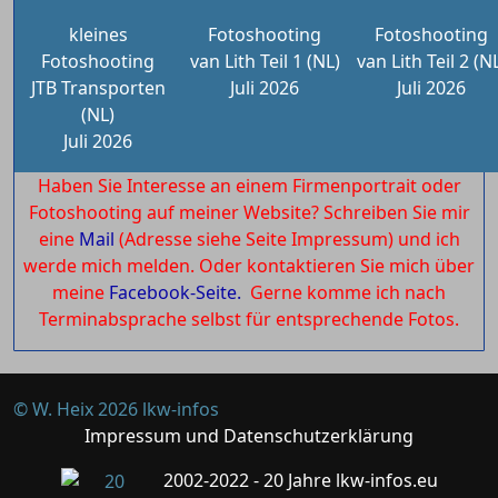
kleines
Fotoshooting
Fotoshooting
Fotoshooting
van Lith Teil 1 (NL)
van Lith Teil 2 (N
JTB Transporten
Juli 2026
Juli 2026
(NL)
Juli 2026
Haben Sie Interesse an einem Firmenportrait oder
Fotoshooting auf meiner Website? Schreiben Sie mir
eine
Mail
(Adresse siehe Seite Impressum) und ich
werde mich melden. Oder kontaktieren Sie mich über
meine
Facebook-Seite.
Gerne komme ich nach
Terminabsprache selbst für entsprechende Fotos.
© W. Heix 2026 lkw-infos
Impressum und Datenschutzerklärung
2002-2022 - 20 Jahre lkw-infos.eu