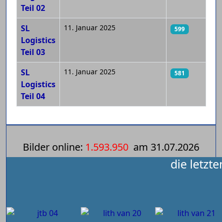
Teil 02
SL
11. Januar 2025
599
Logistics
Teil 03
SL
11. Januar 2025
581
Logistics
Teil 04
Bilder online:
1.593.950
am
31.07.2026
die letzt