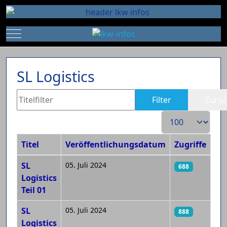
Mobile Menu Toggle
SL Logistics
Titelfilter
Filter
Zurüc
Anzeige #
Titel
Veröffentlichungsdatum
Zugriffe
Beiträge
SL
05. Juli 2024
688
Logistics
Teil 01
SL
05. Juli 2024
888
Logistics