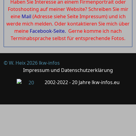
Haben Sie Interesse an einem Firmenportrait oder
Fotoshooting auf meiner Website? Schreiben Sie mir
eine
Mail
(Adresse siehe Seite Impressum) und ich
werde mich melden. Oder kontaktieren Sie mich über
meine
Facebook-Seite.
Gerne komme ich nach
Terminabsprache selbst für entsprechende Fotos.
© W. Heix 2026 lkw-infos
Impressum und Datenschutzerklärung
2002-2022 - 20 Jahre lkw-infos.eu