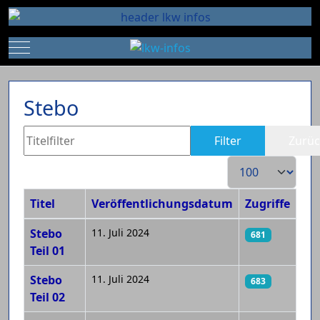
Mobile Menu Toggle
Stebo
Titelfilter
Filter
Zurüc
Anzeige #
Titel
Veröffentlichungsdatum
Zugriffe
Beiträge
Stebo
11. Juli 2024
681
Teil 01
Stebo
11. Juli 2024
683
Teil 02