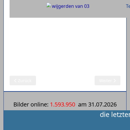
Te
Vorheriger Beitrag: Wewer (D)
Nächster Beitrag
Zurück
Weiter
Bilder online:
1.593.950
am
31.07.2026
die letzt