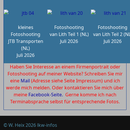
kleines
Fotoshooting
Fotoshooting
Fotoshooting
van Lith Teil 1 (NL)
van Lith Teil 2 (N
JTB Transporten
Juli 2026
Juli 2026
(NL)
Juli 2026
Haben Sie Interesse an einem Firmenportrait oder
Fotoshooting auf meiner Website? Schreiben Sie mir
eine
Mail
(Adresse siehe Seite Impressum) und ich
werde mich melden. Oder kontaktieren Sie mich über
meine
Facebook-Seite.
Gerne komme ich nach
Terminabsprache selbst für entsprechende Fotos.
© W. Heix 2026 lkw-infos