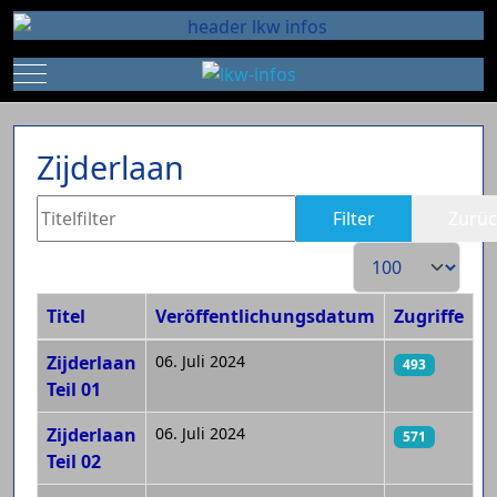
Mobile Menu Toggle
Zijderlaan
Titelfilter
Filter
Zurüc
Anzeige #
Titel
Veröffentlichungsdatum
Zugriffe
Beiträge
Zijderlaan
06. Juli 2024
493
Teil 01
Zijderlaan
06. Juli 2024
571
Teil 02