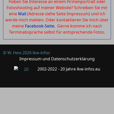
Haben Sie Interesse an einem Firmenportrait oder
Fotoshooting auf meiner Website? Schreiben Sie mir
eine
Mail
(Adresse siehe Seite Impressum) und ich
werde mich melden. Oder kontaktieren Sie mich über
meine
Facebook-Seite.
Gerne komme ich nach
Terminabsprache selbst für entsprechende Fotos.
© W. Heix 2026 lkw-infos
Impressum und Datenschutzerklärung
2002-2022 - 20 Jahre lkw-infos.eu