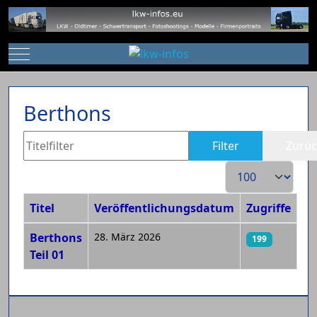
Mobile Menu Toggle
Berthons
Titelfilter
Filter
Zurüc
Anzeige #
Titel
Veröffentlichungsdatum
Zugriffe
Beiträge
Berthons
28. März 2026
199
Teil 01