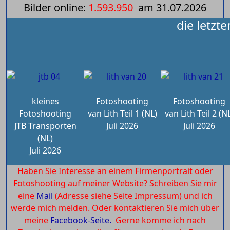
Bilder online:
1.593.950
am
31.07.2026
die letzt
kleines
Fotoshooting
Fotoshooting
Fotoshooting
van Lith Teil 1 (NL)
van Lith Teil 2 (N
JTB Transporten
Juli 2026
Juli 2026
(NL)
Juli 2026
Haben Sie Interesse an einem Firmenportrait oder
Fotoshooting auf meiner Website? Schreiben Sie mir
eine
Mail
(Adresse siehe Seite Impressum) und ich
werde mich melden. Oder kontaktieren Sie mich über
meine
Facebook-Seite.
Gerne komme ich nach