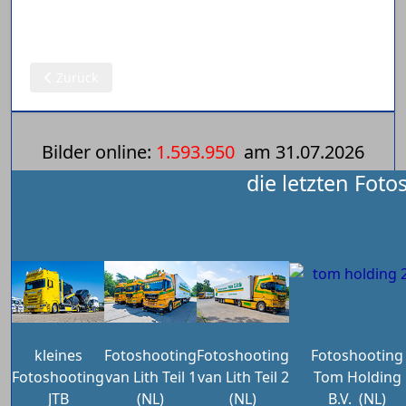
Vorheriger Beitrag: Eurolink (S)
Zurück
Bilder online:
1.593.950
am
31.07.2026
die letzten Foto
kleines
Fotoshooting
Fotoshooting
Fotoshooting
Fotoshooting
van Lith Teil 1
van Lith Teil 2
Tom Holding
JTB
(NL)
(NL)
B.V.
(NL)