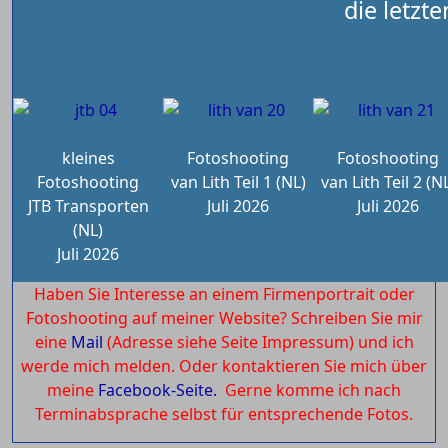
die letzt
kleines
Fotoshooting
Fotoshooting
Fotoshooting
van Lith Teil 1 (NL)
van Lith Teil 2 (N
JTB Transporten
Juli 2026
Juli 2026
(NL)
Juli 2026
Haben Sie Interesse an einem Firmenportrait oder
Fotoshooting auf meiner Website? Schreiben Sie mir
eine
Mail
(Adresse siehe Seite Impressum) und ich
werde mich melden. Oder kontaktieren Sie mich über
meine
Facebook-Seite.
Gerne komme ich nach
Terminabsprache selbst für entsprechende Fotos.