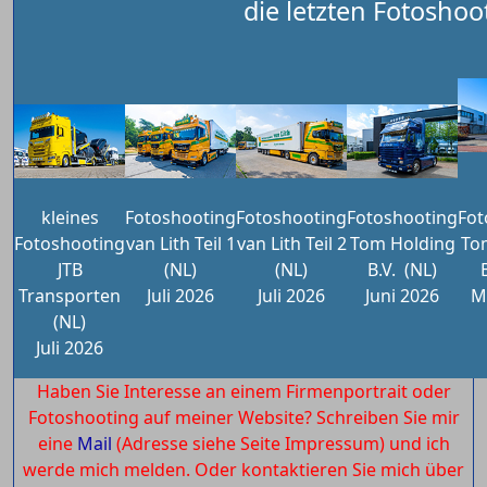
die letzten Fotoshoo
kleines
Fotoshooting
Fotoshooting
Fotoshooting
Fot
Fotoshooting
van Lith Teil 1
van Lith Teil 2
Tom Holding
To
JTB
(NL)
(NL)
B.V.
(NL)
Transporten
Juli 2026
Juli 2026
Juni 2026
M
(NL)
Juli 2026
Haben Sie Interesse an einem Firmenportrait oder
Fotoshooting auf meiner Website? Schreiben Sie mir
eine
Mail
(Adresse siehe Seite Impressum) und ich
werde mich melden. Oder kontaktieren Sie mich über