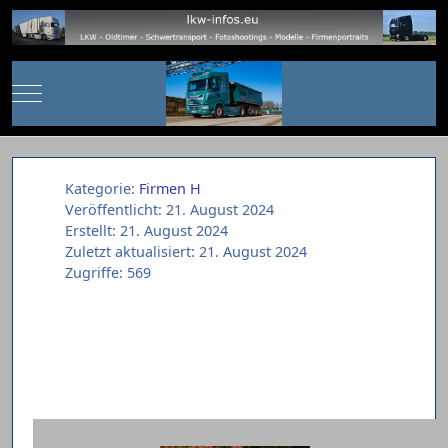
Mobile Menu Toggle
Kategorie:
Firmen H
Veröffentlicht: 21. August 2024
Erstellt: 21. August 2024
Zuletzt aktualisiert: 21. August 2024
Zugriffe: 569