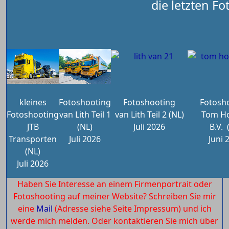
die letzten Fo
kleines
Fotoshooting
Fotoshooting
Fotosh
Fotoshooting
van Lith Teil 1
van Lith Teil 2 (NL)
Tom Ho
JTB
(NL)
Juli 2026
B.V.
Transporten
Juli 2026
Juni 
(NL)
Juli 2026
Haben Sie Interesse an einem Firmenportrait oder
Fotoshooting auf meiner Website? Schreiben Sie mir
eine
Mail
(Adresse siehe Seite Impressum) und ich
werde mich melden. Oder kontaktieren Sie mich über