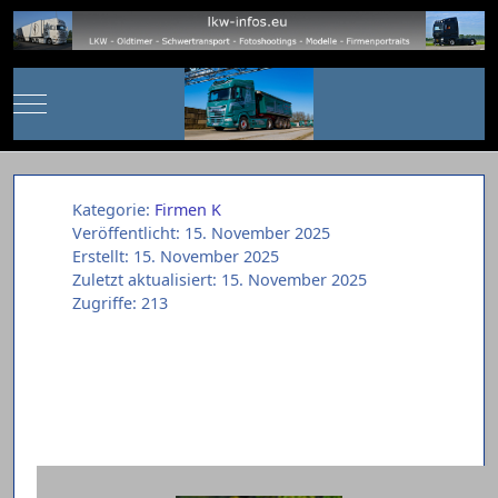
Mobile Menu Toggle
Kategorie:
Firmen K
Veröffentlicht: 15. November 2025
Erstellt: 15. November 2025
Zuletzt aktualisiert: 15. November 2025
Zugriffe: 213