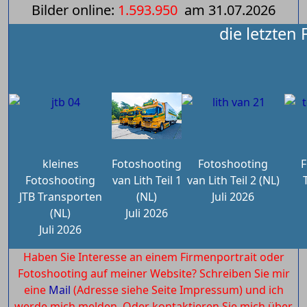
Bilder online:
1.593.950
am
31.07.2026
die letzten
kleines
Fotoshooting
Fotoshooting
F
Fotoshooting
van Lith Teil 1
van Lith Teil 2 (NL)
JTB Transporten
(NL)
Juli 2026
(NL)
Juli 2026
Juli 2026
Haben Sie Interesse an einem Firmenportrait oder
Fotoshooting auf meiner Website? Schreiben Sie mir
eine
Mail
(Adresse siehe Seite Impressum) und ich
werde mich melden. Oder kontaktieren Sie mich über