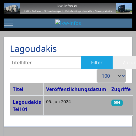
Mobile Menu Toggle
Lagoudakis
Titelfilter
Filter
Zurüc
Anzeige #
Titel
Veröffentlichungsdatum
Zugriffe
Beiträge
Lagoudakis
05. Juli 2024
504
Teil 01