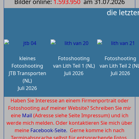
Bilder online:
1.593.950
am
31.07.2026
die letzt
kleines
Fotoshooting
Fotoshooting
Fotoshooting
van Lith Teil 1 (NL)
van Lith Teil 2 (N
JTB Transporten
Juli 2026
Juli 2026
(NL)
Juli 2026
Haben Sie Interesse an einem Firmenportrait oder
Fotoshooting auf meiner Website? Schreiben Sie mir
eine
Mail
(Adresse siehe Seite Impressum) und ich
werde mich melden. Oder kontaktieren Sie mich über
meine
Facebook-Seite.
Gerne komme ich nach
Terminabsprache selbst für entsprechende Fotos.