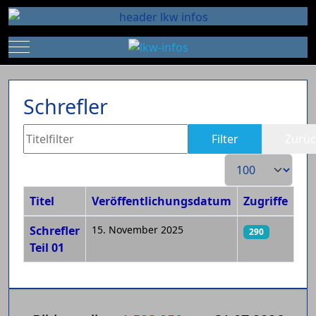
Mobile Menu Toggle
Schrefler
Titelfilter
Filter
Zurüc
Anzeige #
Titel
Veröffentlichungsdatum
Zugriffe
Beiträge
Schrefler
15. November 2025
290
Teil 01