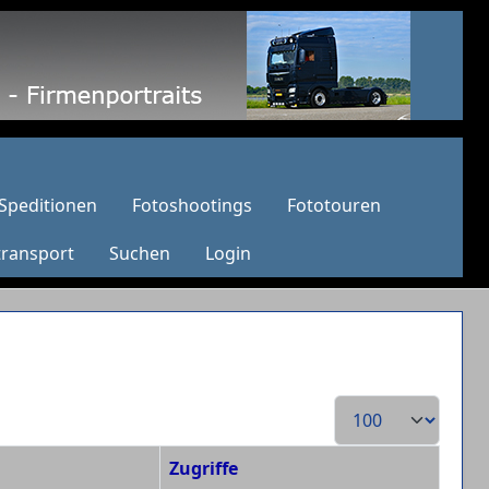
Speditionen
Fotoshootings
Fototouren
transport
Suchen
Login
Anzeige #
Zugriffe