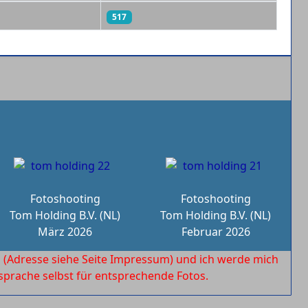
517
Fotoshooting
Fotoshooting
Tom Holding B.V. (NL)
Tom Holding B.V. (NL)
März 2026
Februar 2026
l
(Adresse siehe Seite Impressum) und ich werde mich
rache selbst für entsprechende Fotos.