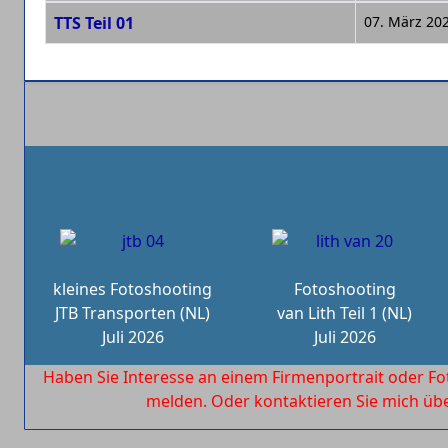
Beiträge
TTS Teil 01
07. März 20
kleines Fotoshooting
Fotoshooting
JTB Transporten (NL)
van Lith Teil 1 (NL)
Juli 2026
Juli 2026
Haben Sie Interesse an einem Firmenportrait oder Fo
melden. Oder kontaktieren Sie mich ü