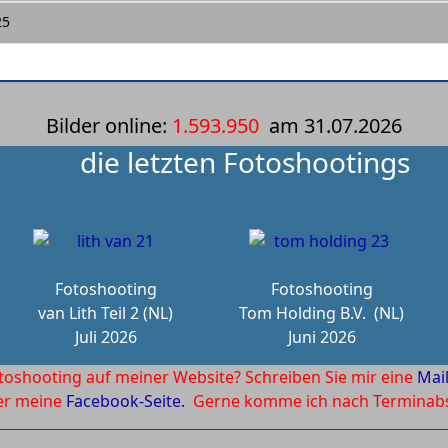
25
Bilder online:
1.593.950
am
31.07.2026
die letzten Fotoshootings
Fotoshooting
Fotoshooting
van Lith Teil 2 (NL)
Tom Holding B.V.
(NL)
Juli 2026
Juni 2026
toshooting auf meiner Website? Schreiben Sie mir eine
Mai
ber meine
Facebook-Seite.
Gerne komme ich nach Terminabsp