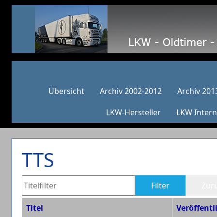
Übersicht
Archiv 2002-2012
Archiv 201
LKW-Hersteller
LKW Intern
TTS
Titelfilter
Filter
Zur
Titel
Veröffent