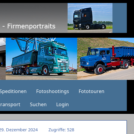
Speditionen
Fotoshootings
Fototouren
transport
Suchen
Login
: 29. Dezember 2024
Zugriffe: 528