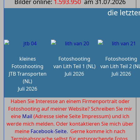
Bilder online:
1.593.950
am
31.07.2026
die letzt
kleines
Fotoshooting
Fotoshooting
Fotoshooting
van Lith Teil 1 (NL)
van Lith Teil 2 (N
JTB Transporten
Juli 2026
Juli 2026
(NL)
Juli 2026
Haben Sie Interesse an einem Firmenportrait oder
Fotoshooting auf meiner Website? Schreiben Sie mir
eine
Mail
(Adresse siehe Seite Impressum) und ich
werde mich melden. Oder kontaktieren Sie mich über
meine
Facebook-Seite.
Gerne komme ich nach
Terminabsprache selbst für entsprechende Fotos.