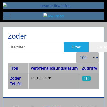
Mobile Menu Toggle
Zoder
Titelfilter
Filter
Zurüc
Anzeige #
Titel
Veröffentlichungsdatum
Zugriffe
Beiträge
Zoder
13. Juni 2026
131
Teil 01