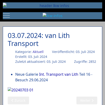
Mobile Menu Toggle
03.07.2024: van Lith
Transport
Kategorie:
Aktuell
Veröffentlicht: 03. Juli 2024
Erstellt: 03. Juli 2024
Zuletzt aktualisiert: 03. Juli 2024
Zugriffe: 2852
Neue Galerie
Int. Transport van Lith
Teil 16 -
Besuch 29.06.2024
Vorheriger Beitrag: 04.07.2024: Patrick van der Mark
Nächster Beitra
Zurück
Weiter