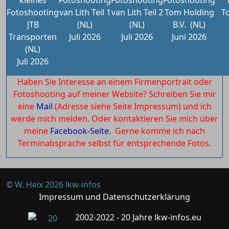
kleines
Fotoshooting
Fotoshooting
Fotoshooting
Fotoshooting
van Lith Teil 1
van Lith Teil 2
Tom Holding
T
JTB
(NL)
(NL)
B.V.
(NL)
Transporten
Juli 2026
Juli 2026
Juni 2026
(NL)
Juli 2026
Haben Sie Interesse an einem Firmenportrait oder
Fotoshooting auf meiner Website? Schreiben Sie mir
eine
Mail
(Adresse siehe Seite Impressum) und ich
werde mich melden. Oder kontaktieren Sie mich über
meine
Facebook-Seite.
Gerne komme ich nach
Terminabsprache selbst für entsprechende Fotos.
© W. Heix 2026 lkw-infos
Impressum und Datenschutzerklärung
2002-2022 - 20 Jahre lkw-infos.eu