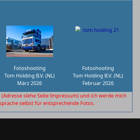
Fotoshooting
Fotoshooting
Tom Holding B.V. (NL)
Tom Holding B.V. (NL)
März 2026
Februar 2026
l
(Adresse siehe Seite Impressum) und ich werde mich
rache selbst für entsprechende Fotos.