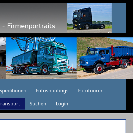
Speditionen
Fotoshootings
Fototouren
transport
Suchen
Login