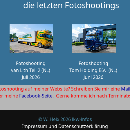
die letzten Fotoshootings
Fotoshooting
Fotoshooting
van Lith Teil 2 (NL)
Tom Holding B.V.
(NL)
Juli 2026
Juni 2026
toshooting auf meiner Website? Schreiben Sie mir eine
Mai
ber meine
Facebook-Seite.
Gerne komme ich nach Terminabsp
© W. Heix 2026 lkw-infos
Impressum und Datenschutzerklärung