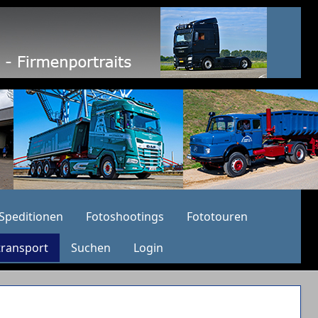
Speditionen
Fotoshootings
Fototouren
transport
Suchen
Login