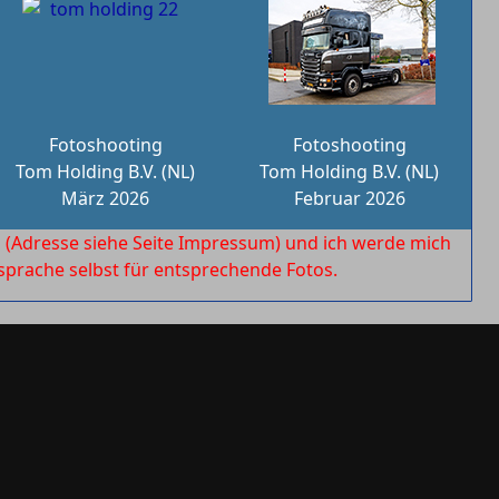
Fotoshooting
Fotoshooting
Tom Holding B.V. (NL)
Tom Holding B.V. (NL)
März 2026
Februar 2026
l
(Adresse siehe Seite Impressum) und ich werde mich
rache selbst für entsprechende Fotos.