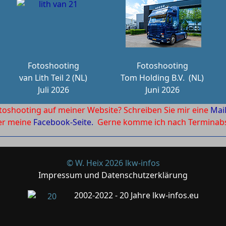
Fotoshooting
Fotoshooting
van Lith Teil 2 (NL)
Tom Holding B.V.
(NL)
Juli 2026
Juni 2026
toshooting auf meiner Website? Schreiben Sie mir eine
Mai
ber meine
Facebook-Seite.
Gerne komme ich nach Terminabsp
© W. Heix 2026 lkw-infos
Impressum und Datenschutzerklärung
2002-2022 - 20 Jahre lkw-infos.eu