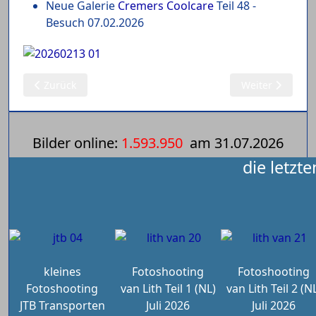
Neue Galerie
Cremers Coolcare
Teil 48 -
Besuch 07.02.2026
Vorheriger Beitrag: 14.02.2026: Modelle 1:87 Schockemöhle 
Nächster Beitra
Zurück
Weiter
Bilder online:
1.593.950
am
31.07.2026
die letzt
kleines
Fotoshooting
Fotoshooting
Fotoshooting
van Lith Teil 1 (NL)
van Lith Teil 2 (N
JTB Transporten
Juli 2026
Juli 2026