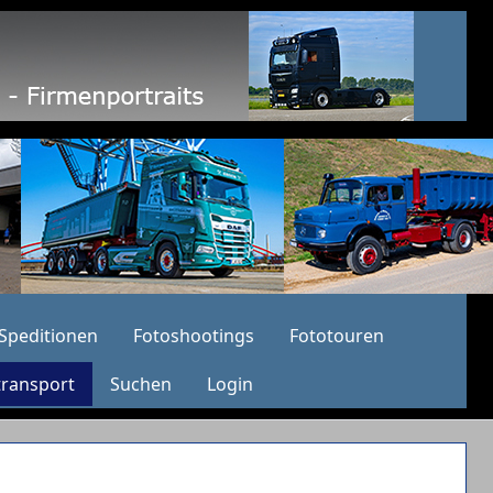
Speditionen
Fotoshootings
Fototouren
transport
Suchen
Login