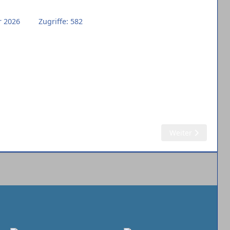
r 2026
Zugriffe: 582
Nächster Beitrag:
Weiter