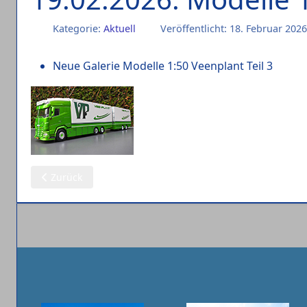
Kategorie:
Aktuell
Veröffentlicht: 18. Februar 2026
Neue Galerie Modelle 1:50 Veenplant Teil 3
Vorheriger Beitrag: 20.02.2026: Modelle 1:50 (229) Drake
Zurück