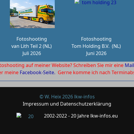
Fotoshooting
Fotoshooting
van Lith Teil 2 (NL)
Tom Holding B.V.
(NL)
Juli 2026
Juni 2026
toshooting auf meiner Website? Schreiben Sie mir eine
Mai
ber meine
Facebook-Seite.
Gerne komme ich nach Terminabsp
© W. Heix 2026 lkw-infos
Impressum und Datenschutzerklärung
2002-2022 - 20 Jahre lkw-infos.eu