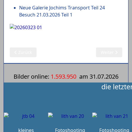
Neue Galerie Jochims Transport Teil 24
Besuch 21.03.2026 Teil 1
Vorheriger Beitrag: 24.03.2026: Jochims Transport (2)
Nächster Beitra
Zurück
Weiter
Bilder online:
1.593.950
am
31.07.2026
die letzt
kleines
Fotoshooting
Fotoshooting