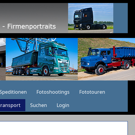
Speditionen
Fotoshootings
Fototouren
transport
Suchen
Login