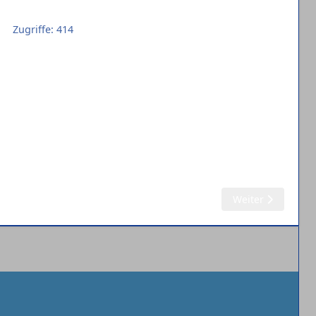
Zugriffe: 414
Nächster Beitrag:
Weiter