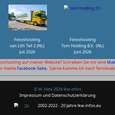
Fotoshooting
Fotoshooting
van Lith Teil 2 (NL)
Tom Holding B.V.
(NL)
Juli 2026
Juni 2026
toshooting auf meiner Website? Schreiben Sie mir eine
Mai
ber meine
Facebook-Seite.
Gerne komme ich nach Terminabsp
© W. Heix 2026 lkw-infos
Impressum und Datenschutzerklärung
2002-2022 - 20 Jahre lkw-infos.eu