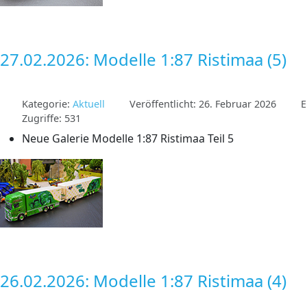
27.02.2026: Modelle 1:87 Ristimaa (5)
Kategorie:
Aktuell
Veröffentlicht: 26. Februar 2026
E
Zugriffe: 531
Neue Galerie Modelle 1:87 Ristimaa Teil 5
26.02.2026: Modelle 1:87 Ristimaa (4)