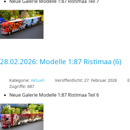
Neue Galerie Modelle 1:87 Ristimaa Teil 7
28.02.2026: Modelle 1:87 Ristimaa (6)
Kategorie:
Aktuell
Veröffentlicht: 27. Februar 2026
E
Zugriffe: 687
Neue Galerie Modelle 1:87 Ristimaa Teil 6