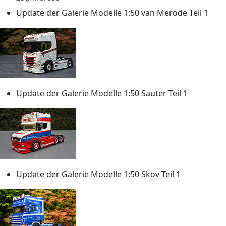
Update der Galerie Modelle 1:50 van Merode Teil 1
Update der Galerie Modelle 1:50 Sauter Teil 1
Update der Galerie Modelle 1:50 Skov Teil 1