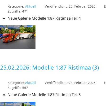
Kategorie:
Aktuell
Veröffentlicht: 25. Februar 2026
E
Zugriffe: 471
Neue Galerie Modelle 1:87 Ristimaa Teil 4
25.02.2026: Modelle 1:87 Ristimaa (3)
Kategorie:
Aktuell
Veröffentlicht: 24. Februar 2026
E
Zugriffe: 557
Neue Galerie Modelle 1:87 Ristimaa Teil 3