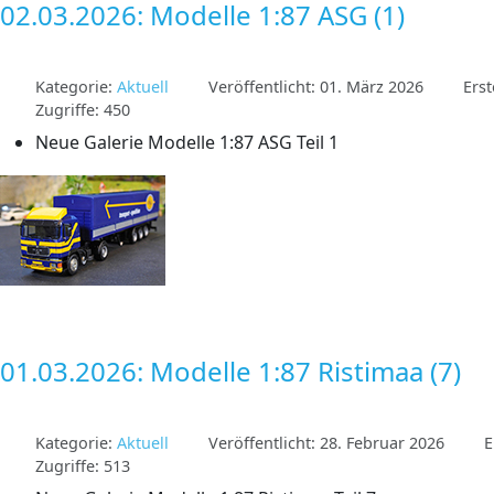
02.03.2026: Modelle 1:87 ASG (1)
Kategorie:
Aktuell
Veröffentlicht: 01. März 2026
Erst
Zugriffe: 450
Neue Galerie Modelle 1:87 ASG Teil 1
01.03.2026: Modelle 1:87 Ristimaa (7)
Kategorie:
Aktuell
Veröffentlicht: 28. Februar 2026
E
Zugriffe: 513