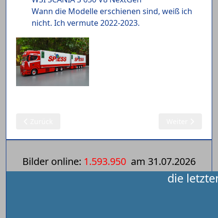
Wann die Modelle erschienen sind, weiß ich
nicht. Ich vermute 2022-2023.
Vorheriger Beitrag: 27.12.2024: Modelle 1:50 (144)
Nächster Beitra
Zurück
Weiter
Bilder online:
1.593.950
am
31.07.2026
die letzt