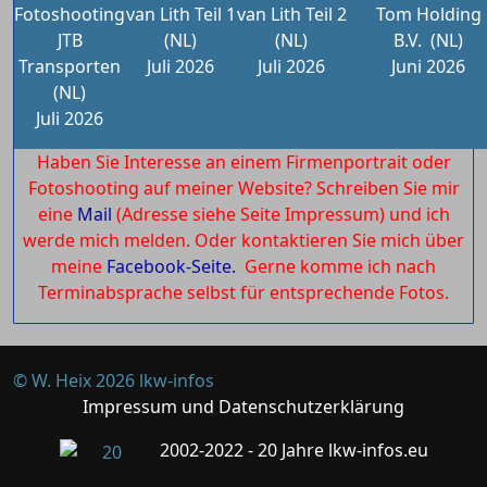
Fotoshooting
van Lith Teil 1
van Lith Teil 2
Tom Holding
JTB
(NL)
(NL)
B.V.
(NL)
Transporten
Juli 2026
Juli 2026
Juni 2026
(NL)
Juli 2026
Haben Sie Interesse an einem Firmenportrait oder
Fotoshooting auf meiner Website? Schreiben Sie mir
eine
Mail
(Adresse siehe Seite Impressum) und ich
werde mich melden. Oder kontaktieren Sie mich über
meine
Facebook-Seite.
Gerne komme ich nach
Terminabsprache selbst für entsprechende Fotos.
© W. Heix 2026 lkw-infos
Impressum und Datenschutzerklärung
2002-2022 - 20 Jahre lkw-infos.eu