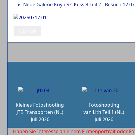
Neue Galerie
Kuypers Kessel
Teil 2 - Besuch 12.07
Vorheriger Beitrag: 18.07.2025: Kuypers Kessel (2)
Zurück
kleines Fotoshooting
Fotoshooting
JTB Transporten (NL)
van Lith Teil 1 (NL)
Juli 2026
Juli 2026
Haben Sie Interesse an einem Firmenportrait oder Fo