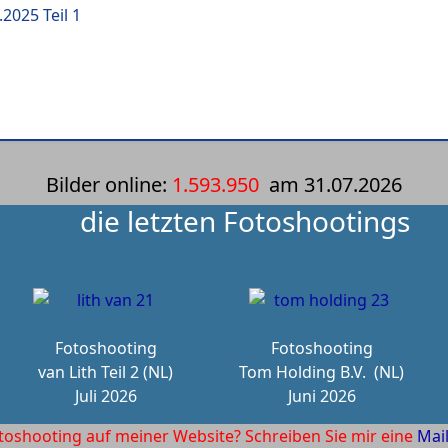
.2025 Teil 1
Bilder online:
1.593.950
am
31.07.2026
die letzten Fotoshootings
Fotoshooting
Fotoshooting
van Lith Teil 2 (NL)
Tom Holding B.V.
(NL)
Juli 2026
Juni 2026
toshooting auf meiner Website? Schreiben Sie mir eine
Mai