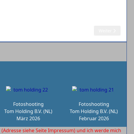
Nächster Beitrag:
Weiter
Fotoshooting
Fotoshooting
Tom Holding B.V. (NL)
Tom Holding B.V. (NL)
März 2026
Februar 2026
l
(Adresse siehe Seite Impressum) und ich werde mich